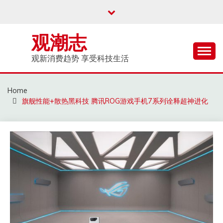
Skip
to
content
观潮志
观新消费趋势 享受科技生活
Home
旗舰性能+散热黑科技 腾讯ROG游戏手机7系列诠释超神进化