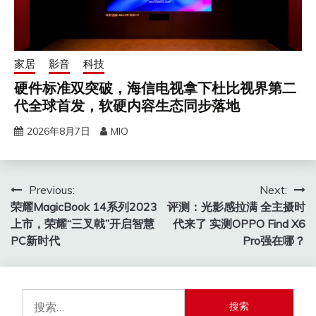
家居
影音
科技
硬件标准双突破，海信电视拿下杜比视界第二
代全球首发，软硬内容生态同步落地
2026年8月7日
MIO
文
Previous:
Next:
荣耀MagicBook 14系列2023
评测：光影感拉满 全主摄时
章
上市，荣耀“三叉戟”开启智慧
代来了 实测OPPO Find X6
导
PC新时代
Pro强在哪？
航
搜
索：