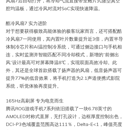
风扇7后自动打开，将冷却气流直接带至鳍片式微型真空
腔均温板，通过冷风对流对SoC实现快速降温。
酷冷风扇7 实力进阶
对于想要获得极致高能体验的极客玩家而言，还可搭配酷
冷风扇7一同使用，其内置叶片数量提升近3倍，内置半导
体制冷芯片和AI温控制冷系统，可通过侧边接口与手机相
连，实时监测并智能匹配不同冷却模式，新增的“前侧出
风”设计最高可对屏幕降温8℃，实现双面高效冷却。此
外，其还是全球首款搭载了扬声器的风扇，低音扬声器可
提升77%的低音效果，将手机打造为2.1声道便携式影院
系统，听觉体验再度提升。
165Hz高刷屏 专为电竞而生
腾讯ROG游戏手机7系列依旧搭载了一块6.78英寸的
AMOLED对称式直屏，无打孔设计，边框厚度控制出色，
DCI-P3色域覆盖范围高达111％，Delta-E<1，峰值亮度