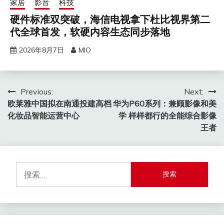
家居
影音
科技
硬件标准双突破，海信电视拿下杜比视界第二
代全球首发，软硬内容生态同步落地
2026年8月7日
MIO
文
Previous:
Next:
欧莱雅中国拟在南通投建高档
华为P60系列：兼顾影像和美
章
化妆品智能运营中心
学 样样都行的全能综合影像
导
王者
航
搜
索：