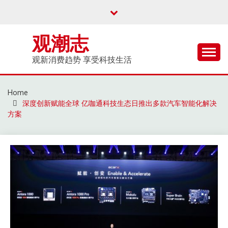
Skip
to
content
观潮志
观新消费趋势 享受科技生活
Home
深度创新赋能全球 亿咖通科技生态日推出多款汽车智能化解决
方案