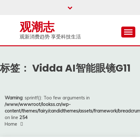
Skip
to
content
观潮志
观新消费趋势 享受科技生活
标签：
Vidda AI智能眼镜G11
Warning
: sprintf(): Too few arguments in
/www/wwwroot/lookss.cn/wp-
content/themes/fairy/candidthemes/assets/framework/breadcr
on line
254
Home