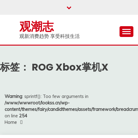
Skip
to
content
观潮志
观新消费趋势 享受科技生活
标签：
ROG Xbox掌机X
Warning
: sprintf(): Too few arguments in
/www/wwwroot/lookss.cn/wp-
content/themes/fairy/candidthemes/assets/framework/breadcr
on line
254
Home