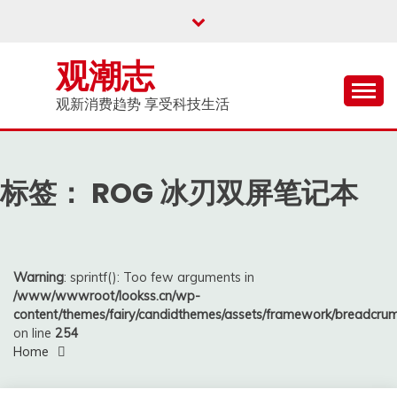
Skip
to
content
观潮志
观新消费趋势 享受科技生活
标签：
ROG 冰刃双屏笔记本
Warning
: sprintf(): Too few arguments in
/www/wwwroot/lookss.cn/wp-
content/themes/fairy/candidthemes/assets/framework/breadcr
on line
254
Home