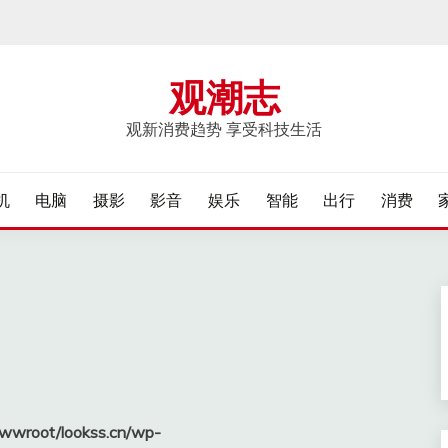
观潮志
观新消费趋势 享受科技生活
机
电脑
摄影
影音
娱乐
智能
出行
消费
wroot/lookss.cn/wp-