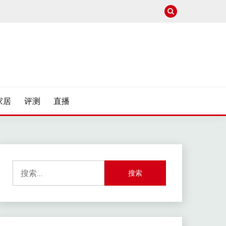
家居
评测
直播
搜
索：