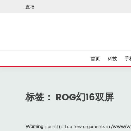
Skip
直播
to
content
首页
科技
手
标签：
ROG幻16双屏
Warning
: sprintf(): Too few arguments in
/www/ww