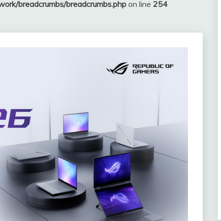
ework/breadcrumbs/breadcrumbs.php
on line
254