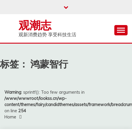
Skip
to
content
观潮志
观新消费趋势 享受科技生活
标签：
鸿蒙智行
Warning
: sprintf(): Too few arguments in
/www/wwwroot/lookss.cn/wp-
content/themes/fairy/candidthemes/assets/framework/breadcr
on line
254
Home