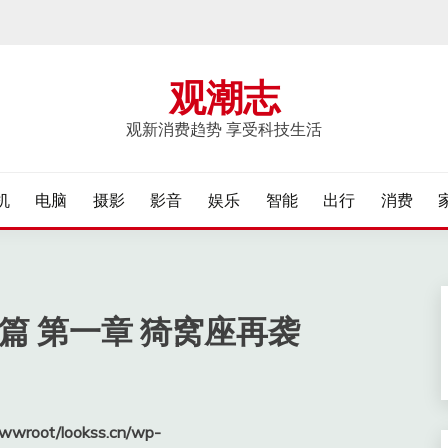
观潮志
观新消费趋势 享受科技生活
机
电脑
摄影
影音
娱乐
智能
出行
消费
篇 第一章 猗窝座再袭
wroot/lookss.cn/wp-