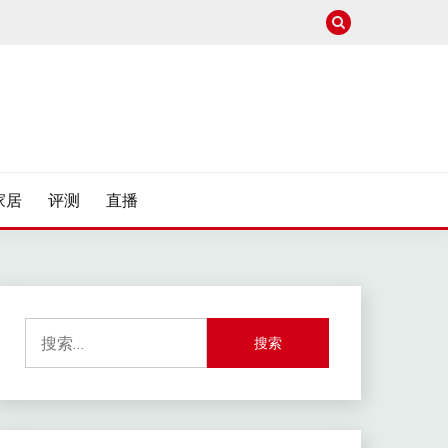
家居
评测
直播
搜
索：