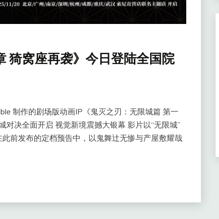
章 猗窝座再袭》今日登陆全国院
table 制作的剧场版动画IP《鬼灭之刃：无限城篇 第一
城对决全面开启 视觉新境震撼大银幕 影片以“无限城”
在此前发布的定档预告中，以鬼舞辻无惨与产屋敷耀哉