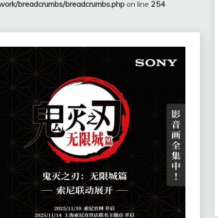
ework/breadcrumbs/breadcrumbs.php
on line
254