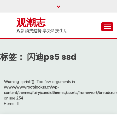
Skip
to
content
观潮志
观新消费趋势 享受科技生活
标签：
闪迪ps5 ssd
Warning
: sprintf(): Too few arguments in
/www/wwwroot/lookss.cn/wp-
content/themes/fairy/candidthemes/assets/framework/breadcr
on line
254
Home