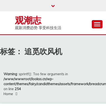
Skip
to
content
观潮志
观新消费趋势 享受科技生活
标签：
追觅吹风机
Warning
: sprintf(): Too few arguments in
/www/wwwroot/lookss.cn/wp-
content/themes/fairy/candidthemes/assets/framework/breadcr
on line
254
Home