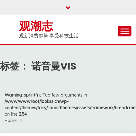
Skip
to
content
观潮志
观新消费趋势 享受科技生活
标签：
诺音曼VIS
Warning
: sprintf(): Too few arguments in
/www/wwwroot/lookss.cn/wp-
content/themes/fairy/candidthemes/assets/framework/breadcr
on line
254
Home