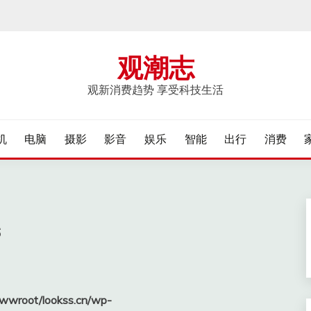
观潮志
观新消费趋势 享受科技生活
机
电脑
摄影
影音
娱乐
智能
出行
消费
s
wroot/lookss.cn/wp-