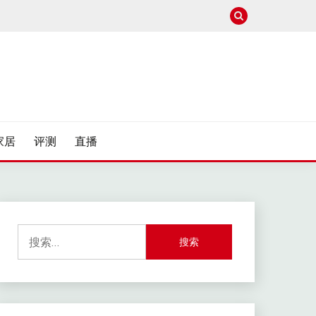
家居
评测
直播
搜
索：