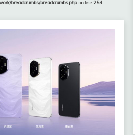
ework/breadcrumbs/breadcrumbs.php
on line
254