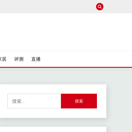
家居
评测
直播
搜
索：