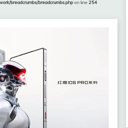
ework/breadcrumbs/breadcrumbs.php
on line
254