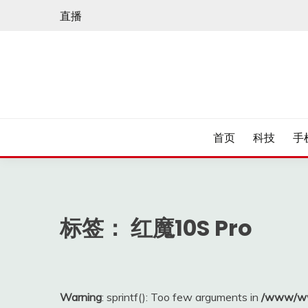
Skip
直播
to
content
首页
科技
手
标签：
红魔10S Pro
Warning
: sprintf(): Too few arguments in
/www/ww