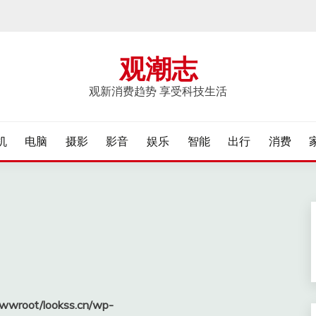
观潮志
观新消费趋势 享受科技生活
机
电脑
摄影
影音
娱乐
智能
出行
消费
wroot/lookss.cn/wp-