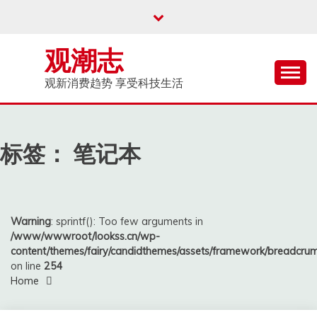
Skip
to
content
观潮志
观新消费趋势 享受科技生活
标签：
笔记本
Warning
: sprintf(): Too few arguments in
/www/wwwroot/lookss.cn/wp-
content/themes/fairy/candidthemes/assets/framework/breadcr
on line
254
Home