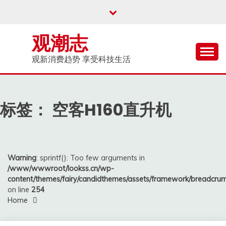
Skip
to
content
观潮志
观新消费趋势 享受科技生活
标签：
空客H160直升机
Warning
: sprintf(): Too few arguments in
/www/wwwroot/lookss.cn/wp-
content/themes/fairy/candidthemes/assets/framework/breadcr
on line
254
Home