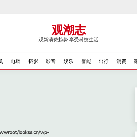
观潮志
观新消费趋势 享受科技生活
机
电脑
摄影
影音
娱乐
智能
出行
消费
wroot/lookss.cn/wp-