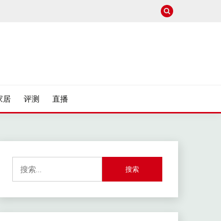
家居
评测
直播
搜
索：