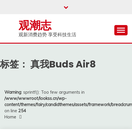
Skip
to
content
观潮志
观新消费趋势 享受科技生活
标签：
真我Buds Air8
Warning
: sprintf(): Too few arguments in
/www/wwwroot/lookss.cn/wp-
content/themes/fairy/candidthemes/assets/framework/breadcr
on line
254
Home