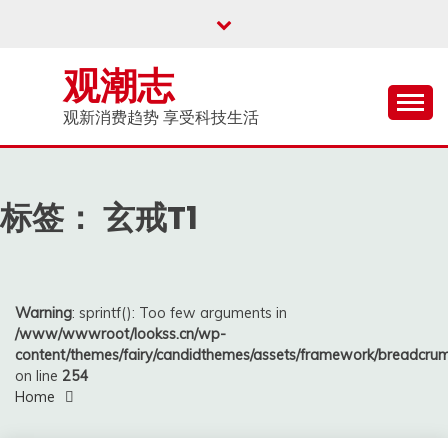
Skip
to
content
观潮志
观新消费趋势 享受科技生活
标签：
玄戒T1
Warning
: sprintf(): Too few arguments in
/www/wwwroot/lookss.cn/wp-
content/themes/fairy/candidthemes/assets/framework/breadcr
on line
254
Home