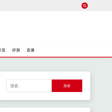
家居
评测
直播
搜
索：