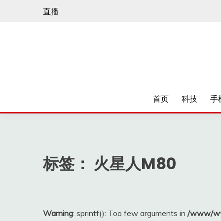
Skip
直播
to
content
首页
科技
手
标签：
火星人M80
Warning
: sprintf(): Too few arguments in
/www/ww