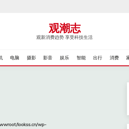
观潮志
观新消费趋势 享受科技生活
机
电脑
摄影
影音
娱乐
智能
出行
消费
wroot/lookss.cn/wp-