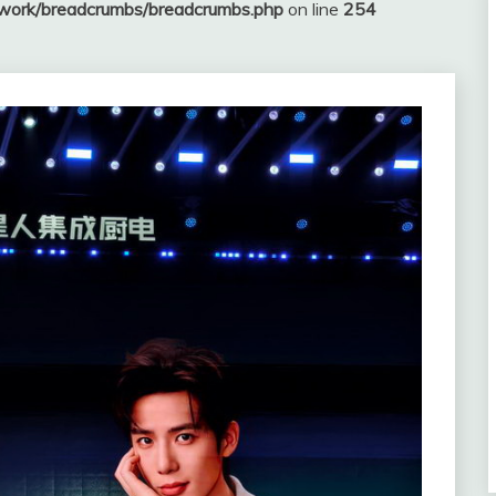
ework/breadcrumbs/breadcrumbs.php
on line
254