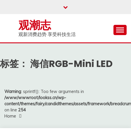
Skip
to
content
观潮志
观新消费趋势 享受科技生活
标签：
海信RGB-Mini LED
Warning
: sprintf(): Too few arguments in
/www/wwwroot/lookss.cn/wp-
content/themes/fairy/candidthemes/assets/framework/breadcr
on line
254
Home