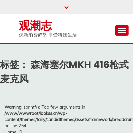
Skip
to
content
观潮志
观新消费趋势 享受科技生活
标签：
森海塞尔MKH 416枪式
麦克风
Warning
: sprintf(): Too few arguments in
/www/wwwroot/lookss.cn/wp-
content/themes/fairy/candidthemes/assets/framework/breadcr
on line
254
Home