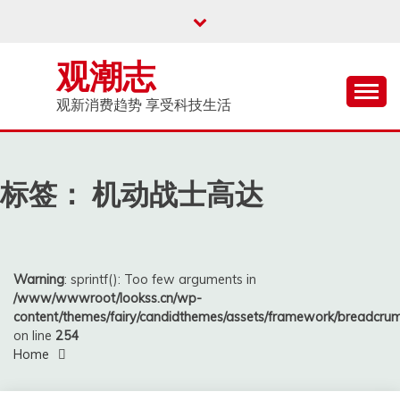
Skip
to
content
观潮志
观新消费趋势 享受科技生活
标签：
机动战士高达
Warning
: sprintf(): Too few arguments in
/www/wwwroot/lookss.cn/wp-
content/themes/fairy/candidthemes/assets/framework/breadcr
on line
254
Home