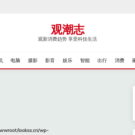
观潮志
观新消费趋势 享受科技生活
机
电脑
摄影
影音
娱乐
智能
出行
消费
wroot/lookss.cn/wp-