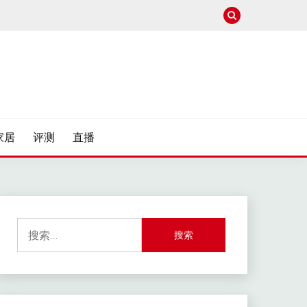
家居
评测
直播
搜
索：