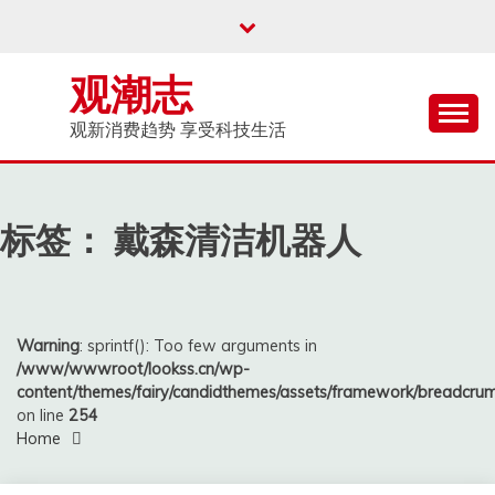
Skip
to
content
观潮志
观新消费趋势 享受科技生活
标签：
戴森清洁机器人
Warning
: sprintf(): Too few arguments in
/www/wwwroot/lookss.cn/wp-
content/themes/fairy/candidthemes/assets/framework/breadcr
on line
254
Home