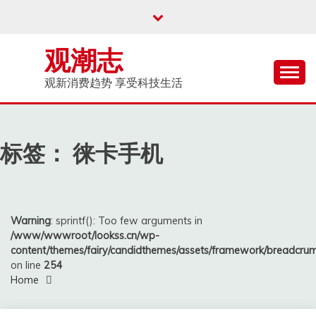
Skip
to
content
观潮志
观新消费趋势 享受科技生活
标签：
徕卡手机
Warning
: sprintf(): Too few arguments in
/www/wwwroot/lookss.cn/wp-
content/themes/fairy/candidthemes/assets/framework/breadcr
on line
254
Home