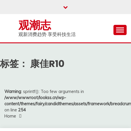
Skip
to
content
观潮志
观新消费趋势 享受科技生活
标签：
康佳R10
Warning
: sprintf(): Too few arguments in
/www/wwwroot/lookss.cn/wp-
content/themes/fairy/candidthemes/assets/framework/breadcr
on line
254
Home