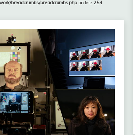
ework/breadcrumbs/breadcrumbs.php
on line
254