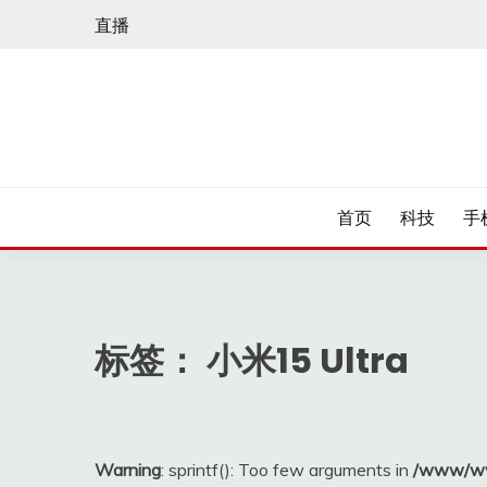
Skip
直播
to
content
首页
科技
手
标签：
小米15 Ultra
Warning
: sprintf(): Too few arguments in
/www/ww