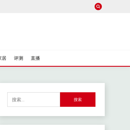
家居
评测
直播
搜
索：