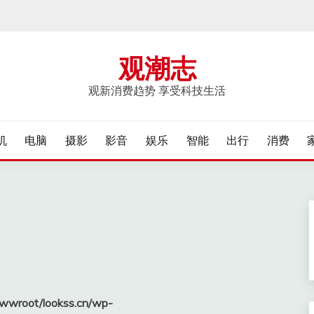
观潮志
观新消费趋势 享受科技生活
机
电脑
摄影
影音
娱乐
智能
出行
消费
wroot/lookss.cn/wp-