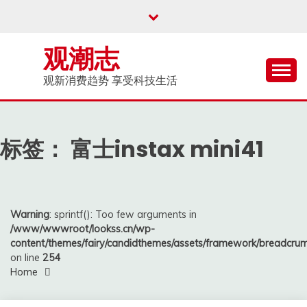
Skip
to
content
观潮志
观新消费趋势 享受科技生活
标签：
富士instax mini41
Warning
: sprintf(): Too few arguments in
/www/wwwroot/lookss.cn/wp-
content/themes/fairy/candidthemes/assets/framework/breadcr
on line
254
Home