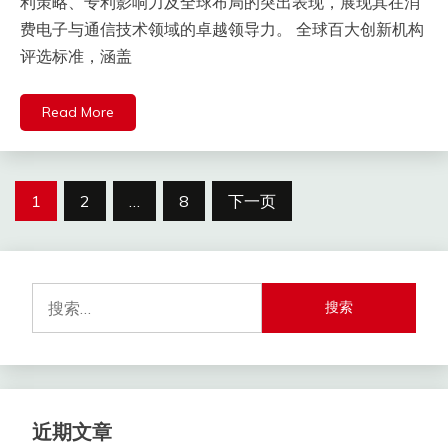
利策略、专利影响力及全球布局的突出表现，展现其在消
费电子与通信技术领域的卓越领导力。 ​全球百大创新机构
评选标准，涵盖
Read More
文
1
2
…
8
下一页
章
分
搜
页
索：
近期文章