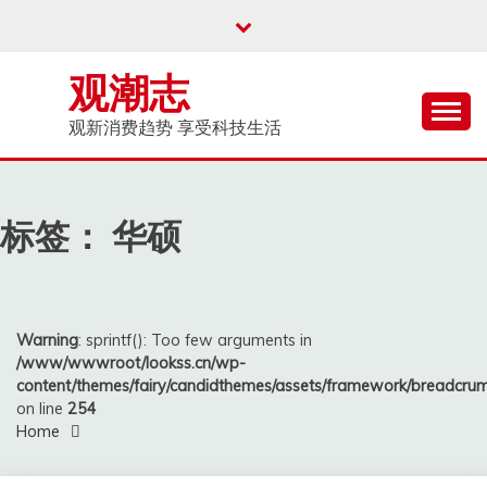
Skip
to
content
观潮志
观新消费趋势 享受科技生活
标签：
华硕
Warning
: sprintf(): Too few arguments in
/www/wwwroot/lookss.cn/wp-
content/themes/fairy/candidthemes/assets/framework/breadcr
on line
254
Home