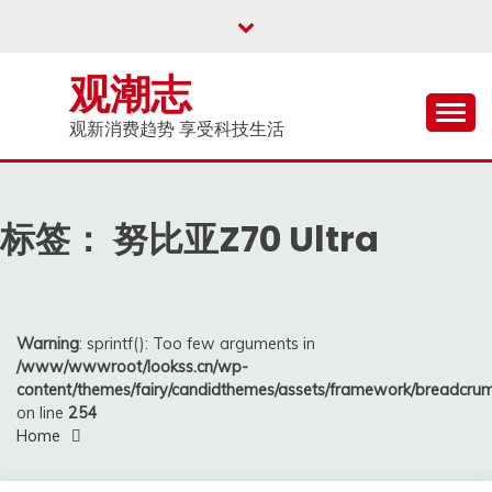
Skip
to
content
观潮志
观新消费趋势 享受科技生活
标签：
努比亚Z70 Ultra
Warning
: sprintf(): Too few arguments in
/www/wwwroot/lookss.cn/wp-
content/themes/fairy/candidthemes/assets/framework/breadcr
on line
254
Home