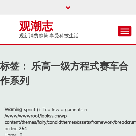
Skip
to
content
观潮志
观新消费趋势 享受科技生活
标签：
乐高一级方程式赛车合
作系列
Warning
: sprintf(): Too few arguments in
/www/wwwroot/lookss.cn/wp-
content/themes/fairy/candidthemes/assets/framework/breadcr
on line
254
Home