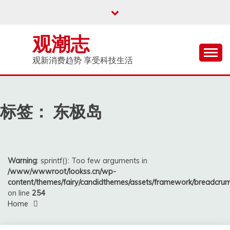
Skip
to
content
观潮志
观新消费趋势 享受科技生活
标签：
东极岛
Warning
: sprintf(): Too few arguments in
/www/wwwroot/lookss.cn/wp-
content/themes/fairy/candidthemes/assets/framework/breadcr
on line
254
Home