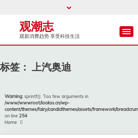
Skip
to
content
观潮志
观新消费趋势 享受科技生活
标签：
上汽奥迪
Warning
: sprintf(): Too few arguments in
/www/wwwroot/lookss.cn/wp-
content/themes/fairy/candidthemes/assets/framework/breadcr
on line
254
Home