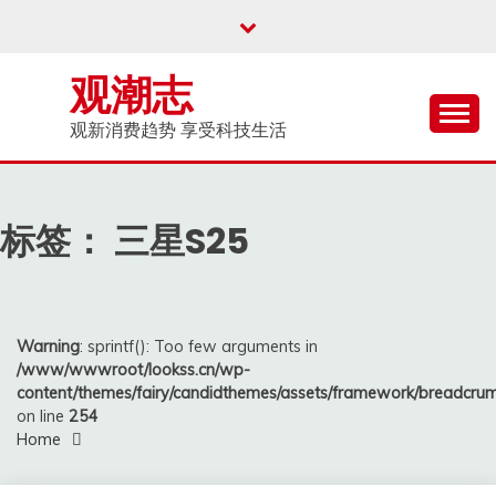
Skip
to
content
观潮志
观新消费趋势 享受科技生活
标签：
三星S25
Warning
: sprintf(): Too few arguments in
/www/wwwroot/lookss.cn/wp-
content/themes/fairy/candidthemes/assets/framework/breadcr
on line
254
Home