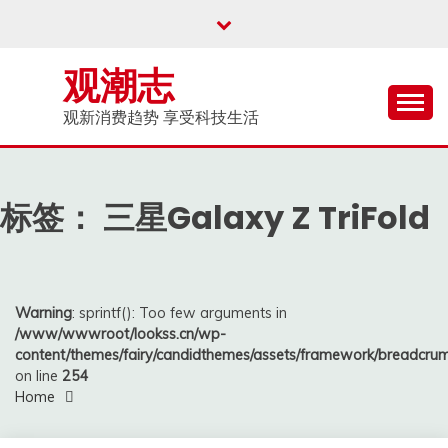
Skip
to
content
观潮志
观新消费趋势 享受科技生活
标签：
三星Galaxy Z TriFold
Warning
: sprintf(): Too few arguments in
/www/wwwroot/lookss.cn/wp-
content/themes/fairy/candidthemes/assets/framework/breadcr
on line
254
Home