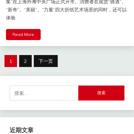
集”在上海外滩中央广场正式开市。消费者在观赏“骑遇”、
“新奇”、“美丽”、“力量”四大折纸艺术场景的同时，还可以
体验
Read More
文
1
2
下一页
章
分
搜
页
索：
近期文章