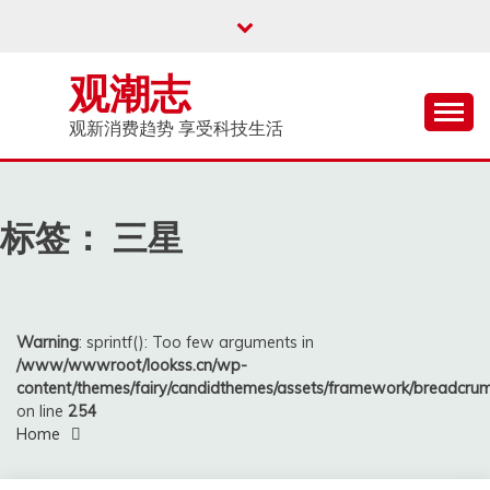
Skip
to
content
观潮志
观新消费趋势 享受科技生活
标签：
三星
Warning
: sprintf(): Too few arguments in
/www/wwwroot/lookss.cn/wp-
content/themes/fairy/candidthemes/assets/framework/breadcr
on line
254
Home